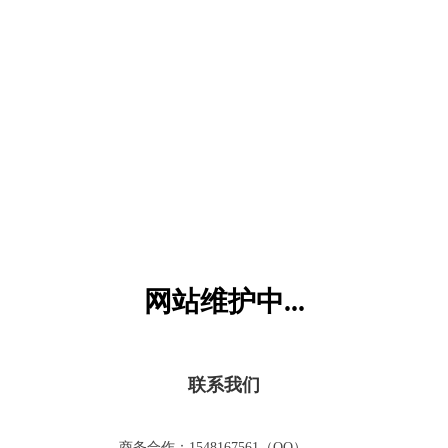
六一儿童网
网站维护中...
联系我们
商务合作：1548167561（QQ）