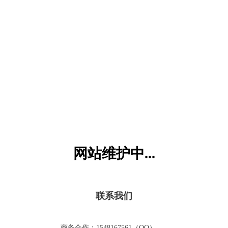
六一儿童网
网站维护中...
联系我们
商务合作：1548167561（QQ）