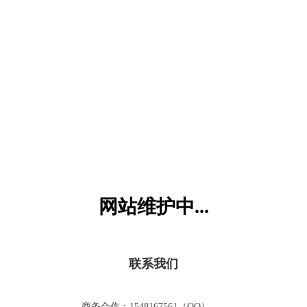
六一儿童网
网站维护中...
联系我们
商务合作：1548167561（QQ）