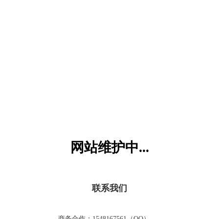
六一儿童网
网站维护中...
联系我们
商务合作：1548167561（QQ）