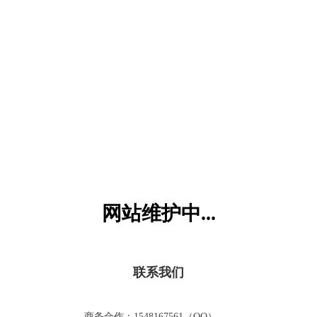
六一儿童网
网站维护中...
联系我们
商务合作：1548167561（QQ）