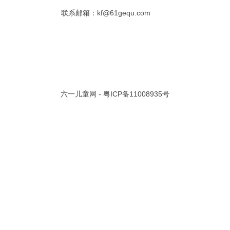
联系邮箱：kf@61gequ.com
共 0 页/
0
条记录
视频大全
寓言故事的成语
成语故事大全
幼儿园儿歌
儿歌
动漫歌曲大全
交通安全儿歌
少儿歌曲大全
催眠曲
早教儿歌
讲故事视频
儿歌大全100首
生童谣大全
婴幼儿歌曲
经典儿童故事
十万个为什么
六一儿童网 -
粤ICP备11008935号
故事大全
儿童百科大全
动物童话故事
abcd儿歌
歌曲
儿歌串烧100首
四季儿歌
小学生安全儿歌
的儿歌
婴儿摇篮曲
3岁儿童故事
宝宝早教视频
诗歌大全
动物儿歌大全
短篇童话故事
阶梯英语儿歌
全100首
中华好故事
绘本故事
伊索寓言
英语儿歌
新年儿歌
格林故事
中秋节儿歌
全 四字成语
描写人物品质的成语
四字成语大全