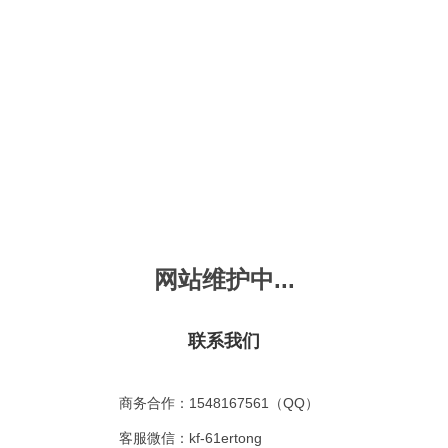
新会员注册
忘记密码？
发布动画
手机版
｜
平板版
｜
收
频
幼儿教育
儿童英语
国学启蒙
魔法学校
故事
十万个为什么
嘟拉单词
嘟拉三字经
嘟拉学汉字
嘟
烧50首
VIP会员升
故事
嘟拉安全教育
嘟拉字母
嘟拉古诗
嘟拉学拼音
嘟
网站维护中...
拉睡前故事
共有嘟拉睡前故事
0
首
故事
嘟拉文明礼仪
学单词
嘟拉弟子规
嘟拉数学
嘟
：
不限
今日
本周
本月
联系我们
故事
教育百科
嘟拉百家姓
颜色城堡
嘟
：
不限
1-2
3-4
5-6
6以上
故事
嘟拉千字文
口语城堡
嘟
：
不限
教育
习惯
智力
动物
爱国
科学
家庭
商务合作：1548167561（QQ）
事
嘟
气推荐
最近更新
最受欢迎
最多评论
最高评分
客服微信：kf-61ertong
嘟