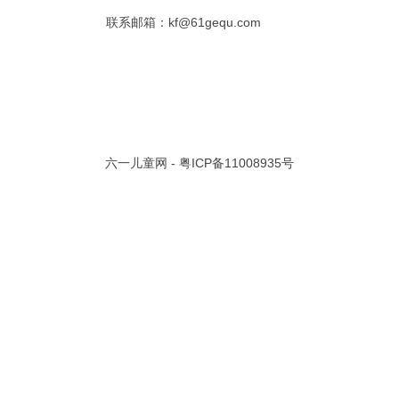
联系邮箱：kf@61gequ.com
共 0 页/
0
条记录
视频大全
寓言故事的成语
成语故事大全
幼儿园儿歌
儿歌
动漫歌曲大全
交通安全儿歌
少儿歌曲大全
催眠曲
早教儿歌
讲故事视频
儿歌大全100首
生童谣大全
婴幼儿歌曲
经典儿童故事
十万个为什么
六一儿童网 -
粤ICP备11008935号
故事大全
儿童百科大全
动物童话故事
abcd儿歌
歌曲
儿歌串烧100首
四季儿歌
小学生安全儿歌
的儿歌
婴儿摇篮曲
3岁儿童故事
宝宝早教视频
诗歌大全
动物儿歌大全
短篇童话故事
阶梯英语儿歌
全100首
中华好故事
绘本故事
伊索寓言
英语儿歌
新年儿歌
格林故事
中秋节儿歌
全 四字成语
描写人物品质的成语
四字成语大全