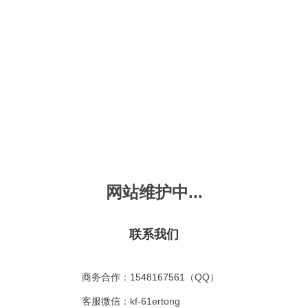
新会员注册
忘记密码？
发布动画
手机版
｜
平板版
｜
收
频
幼儿教育
儿童英语
国学启蒙
魔法学校
故事
十万个为什么
嘟拉单词
嘟拉三字经
嘟拉学汉字
嘟
烧50首
VIP会员升
故事
嘟拉安全教育
嘟拉字母
嘟拉古诗
嘟拉学拼音
嘟
网站维护中...
拉睡前故事
共有嘟拉睡前故事
0
首
故事
嘟拉文明礼仪
学单词
嘟拉弟子规
嘟拉数学
嘟
：
不限
今日
本周
本月
联系我们
故事
教育百科
嘟拉百家姓
颜色城堡
嘟
：
不限
1-2
3-4
5-6
6以上
故事
嘟拉千字文
口语城堡
嘟
：
不限
教育
习惯
智力
动物
爱国
科学
家庭
商务合作：1548167561（QQ）
事
嘟
气推荐
最近更新
最受欢迎
最多评论
最高评分
客服微信：kf-61ertong
嘟