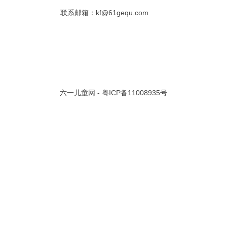
联系邮箱：kf@61gequ.com
共 0 页/
0
条记录
视频大全
寓言故事的成语
成语故事大全
幼儿园儿歌
儿歌
动漫歌曲大全
交通安全儿歌
少儿歌曲大全
催眠曲
早教儿歌
讲故事视频
儿歌大全100首
生童谣大全
婴幼儿歌曲
经典儿童故事
十万个为什么
六一儿童网 -
粤ICP备11008935号
故事大全
儿童百科大全
动物童话故事
abcd儿歌
歌曲
儿歌串烧100首
四季儿歌
小学生安全儿歌
的儿歌
婴儿摇篮曲
3岁儿童故事
宝宝早教视频
诗歌大全
动物儿歌大全
短篇童话故事
阶梯英语儿歌
全100首
中华好故事
绘本故事
伊索寓言
英语儿歌
新年儿歌
格林故事
中秋节儿歌
全 四字成语
描写人物品质的成语
四字成语大全