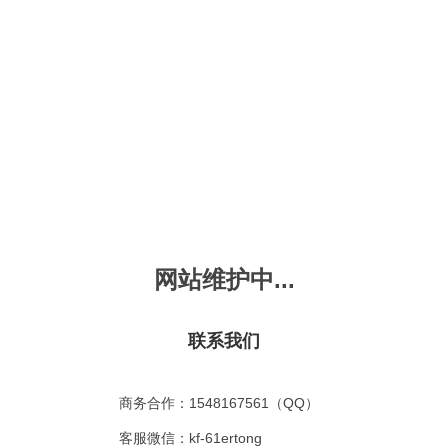
新会员注册
忘记密码？
发布动画
手机版
｜
平板版
｜
收
频
幼儿教育
儿童英语
国学启蒙
魔法学校
故事
十万个为什么
嘟拉单词
嘟拉三字经
嘟拉学汉字
嘟
烧50首
VIP会员升
故事
嘟拉安全教育
嘟拉字母
嘟拉古诗
嘟拉学拼音
嘟
网站维护中...
拉睡前故事
共有嘟拉睡前故事
0
首
故事
嘟拉文明礼仪
学单词
嘟拉弟子规
嘟拉数学
嘟
：
不限
今日
本周
本月
联系我们
故事
教育百科
嘟拉百家姓
颜色城堡
嘟
：
不限
1-2
3-4
5-6
6以上
故事
嘟拉千字文
口语城堡
嘟
：
不限
教育
习惯
智力
动物
爱国
科学
家庭
商务合作：1548167561（QQ）
事
嘟
气推荐
最近更新
最受欢迎
最多评论
最高评分
客服微信：kf-61ertong
嘟