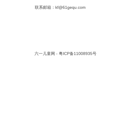
联系邮箱：kf@61gequ.com
共 0 页/
0
条记录
视频大全
寓言故事的成语
成语故事大全
幼儿园儿歌
儿歌
动漫歌曲大全
交通安全儿歌
少儿歌曲大全
催眠曲
早教儿歌
讲故事视频
儿歌大全100首
生童谣大全
婴幼儿歌曲
经典儿童故事
十万个为什么
六一儿童网 -
粤ICP备11008935号
故事大全
儿童百科大全
动物童话故事
abcd儿歌
歌曲
儿歌串烧100首
四季儿歌
小学生安全儿歌
的儿歌
婴儿摇篮曲
3岁儿童故事
宝宝早教视频
诗歌大全
动物儿歌大全
短篇童话故事
阶梯英语儿歌
全100首
中华好故事
绘本故事
伊索寓言
英语儿歌
新年儿歌
格林故事
中秋节儿歌
全 四字成语
描写人物品质的成语
四字成语大全