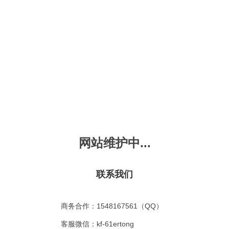
新会员注册
忘记密码？
发布动画
手机版
｜
平板版
｜
收
频
幼儿教育
儿童英语
国学启蒙
魔法学校
故事
十万个为什么
嘟拉单词
嘟拉三字经
嘟拉学汉字
嘟
烧50首
VIP会员升
故事
嘟拉安全教育
嘟拉字母
嘟拉古诗
嘟拉学拼音
嘟
网站维护中...
拉睡前故事
共有嘟拉睡前故事
0
首
故事
嘟拉文明礼仪
学单词
嘟拉弟子规
嘟拉数学
嘟
：
不限
今日
本周
本月
联系我们
故事
教育百科
嘟拉百家姓
颜色城堡
嘟
：
不限
1-2
3-4
5-6
6以上
故事
嘟拉千字文
口语城堡
嘟
：
不限
教育
习惯
智力
动物
爱国
科学
家庭
商务合作：1548167561（QQ）
事
嘟
气推荐
最近更新
最受欢迎
最多评论
最高评分
客服微信：kf-61ertong
嘟