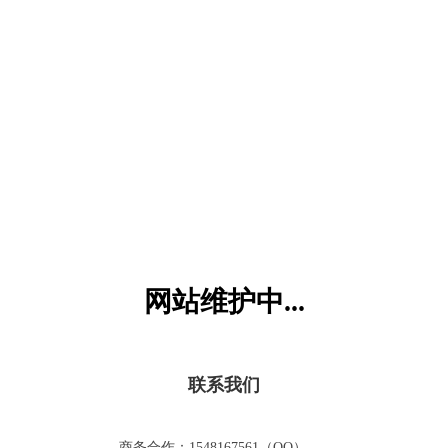
六一儿童网
网站维护中...
联系我们
商务合作：1548167561（QQ）