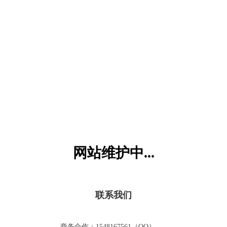
六一儿童网
网站维护中...
联系我们
商务合作：1548167561（QQ）