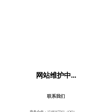
六一儿童网
网站维护中...
联系我们
商务合作：1548167561（QQ）