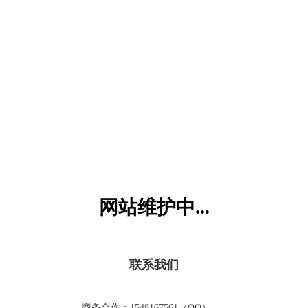
六一儿童网
网站维护中...
联系我们
商务合作：1548167561（QQ）