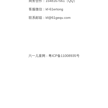
商务合作：1548167561（QQ）
客服微信：kf-61ertong
联系邮箱：kf@61gequ.com
作漂亮的
新龟兔赛跑
018-10-23
日期：
2018-10-23
.5万
人气：8.5万
共 1 页/
2
条记录
六一儿童网 -
粤ICP备11008935号
视频大全
寓言故事的成语
成语故事大全
幼儿园儿歌
儿歌
动漫歌曲大全
交通安全儿歌
少儿歌曲大全
催眠曲
早教儿歌
讲故事视频
儿歌大全100首
生童谣大全
婴幼儿歌曲
经典儿童故事
十万个为什么
故事大全
儿童百科大全
动物童话故事
abcd儿歌
歌曲
儿歌串烧100首
四季儿歌
小学生安全儿歌
的儿歌
婴儿摇篮曲
3岁儿童故事
宝宝早教视频