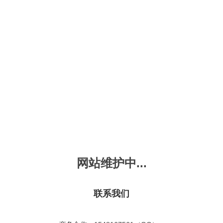
新会员注册
忘记密码？
发布动画
手机版
｜
平板版
｜
收
频
幼儿教育
儿童英语
国学启蒙
魔法学校
故事
十万个为什么
嘟拉单词
嘟拉三字经
嘟拉学汉字
嘟
烧50首
VIP会员升
故事
嘟拉安全教育
嘟拉字母
嘟拉古诗
嘟拉学拼音
嘟
拉玩具学堂
共有嘟拉玩具学堂
2
首
故事
嘟拉文明礼仪
学单词
嘟拉弟子规
嘟拉数学
嘟
：
不限
今日
本周
本月
网站维护中...
故事
教育百科
嘟拉百家姓
颜色城堡
嘟
：
不限
1-2
3-4
5-6
6以上
故事
嘟拉千字文
口语城堡
嘟
：
不限
教育
习惯
智力
动物
爱国
科学
家庭
联系我们
事
嘟
气推荐
最近更新
最受欢迎
最多评论
最高评分
嘟