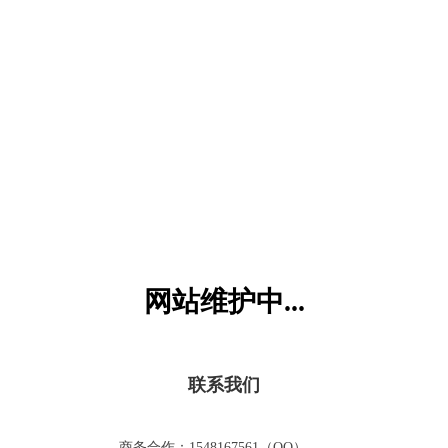
六一儿童网
网站维护中...
联系我们
商务合作：1548167561（QQ）