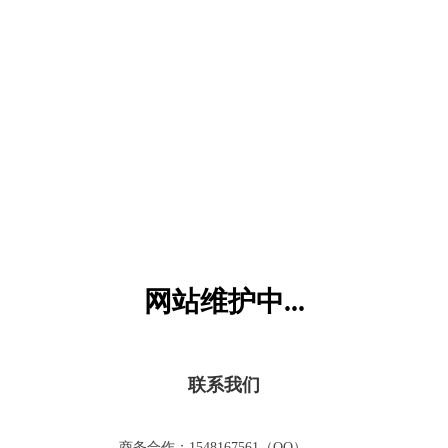
六一儿童网
网站维护中...
联系我们
商务合作：1548167561（QQ）