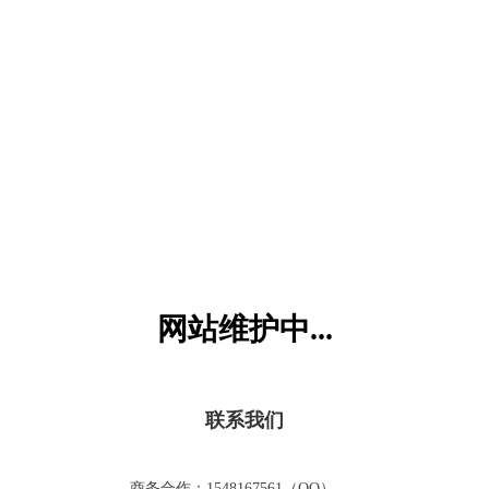
六一儿童网
网站维护中...
联系我们
商务合作：1548167561（QQ）