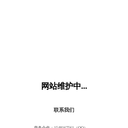
六一儿童网
网站维护中...
联系我们
商务合作：1548167561（QQ）