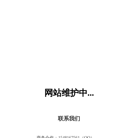
六一儿童网
网站维护中...
联系我们
商务合作：1548167561（QQ）