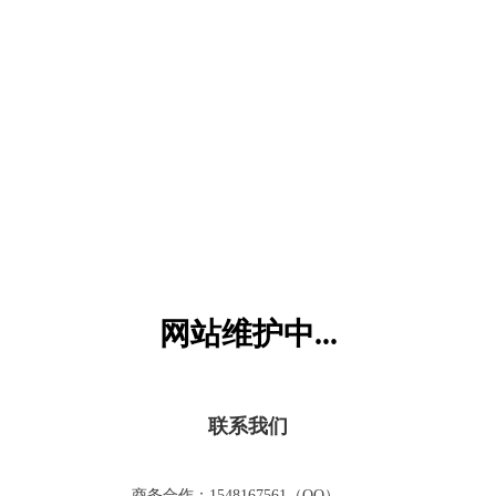
六一儿童网
网站维护中...
联系我们
商务合作：1548167561（QQ）