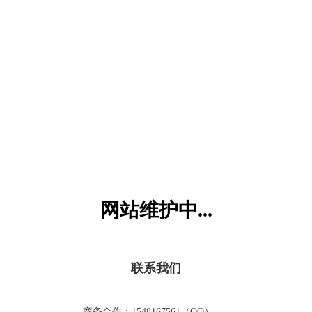
六一儿童网
网站维护中...
联系我们
商务合作：1548167561（QQ）