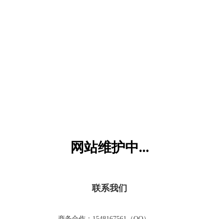
六一儿童网
网站维护中...
联系我们
商务合作：1548167561（QQ）