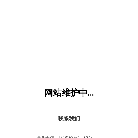
六一儿童网
网站维护中...
联系我们
商务合作：1548167561（QQ）