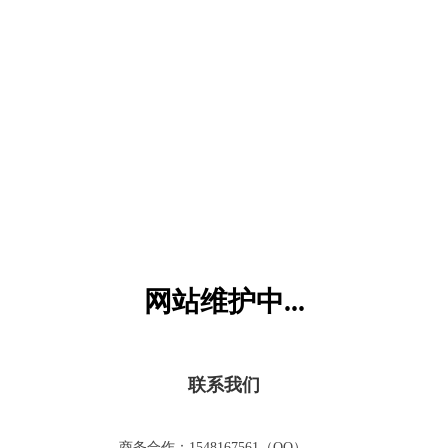
六一儿童网
网站维护中...
联系我们
商务合作：1548167561（QQ）