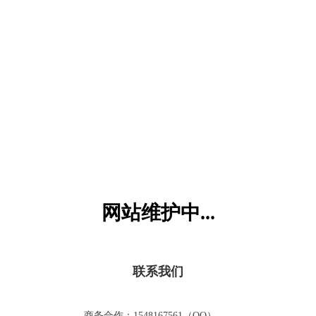
六一儿童网
网站维护中...
联系我们
商务合作：1548167561（QQ）