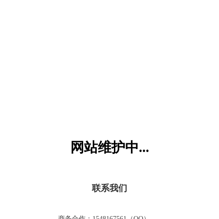
六一儿童网
网站维护中...
联系我们
商务合作：1548167561（QQ）