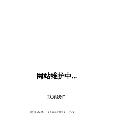
六一儿童网
网站维护中...
联系我们
商务合作：1548167561（QQ）