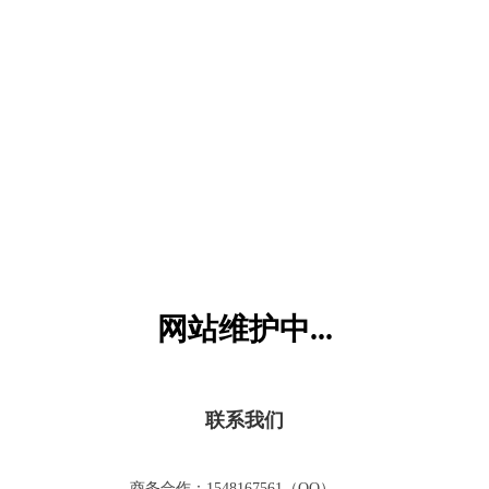
六一儿童网
网站维护中...
联系我们
商务合作：1548167561（QQ）