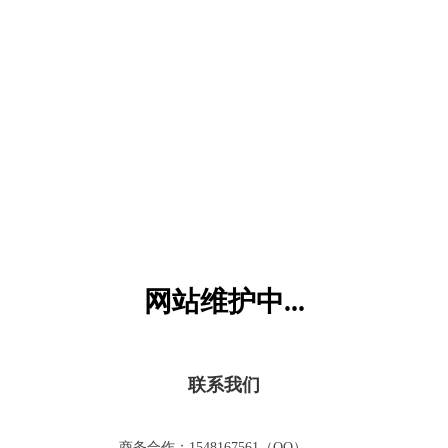
六一儿童网
网站维护中...
联系我们
商务合作：1548167561（QQ）