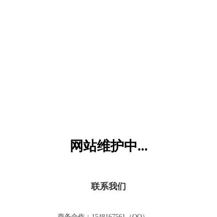
六一儿童网
网站维护中...
联系我们
商务合作：1548167561（QQ）