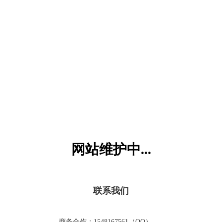
六一儿童网
网站维护中...
联系我们
商务合作：1548167561（QQ）