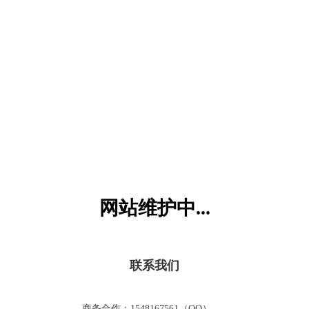
六一儿童网
网站维护中...
联系我们
商务合作：1548167561（QQ）