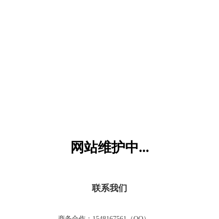
六一儿童网
网站维护中...
联系我们
商务合作：1548167561（QQ）