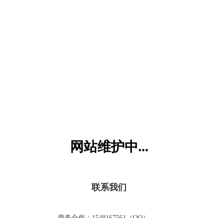
六一儿童网
网站维护中...
联系我们
商务合作：1548167561（QQ）