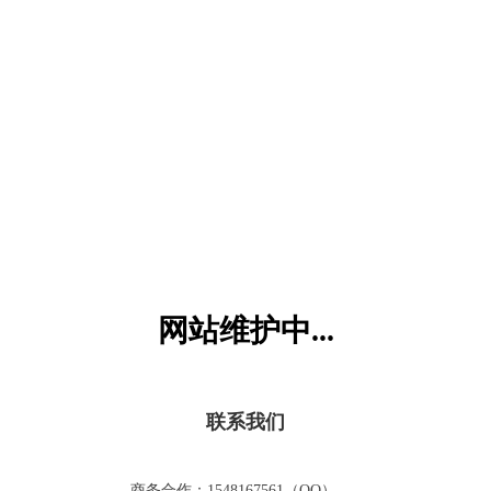
六一儿童网
网站维护中...
联系我们
商务合作：1548167561（QQ）