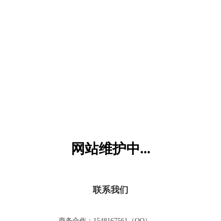
六一儿童网
网站维护中...
联系我们
商务合作：1548167561（QQ）