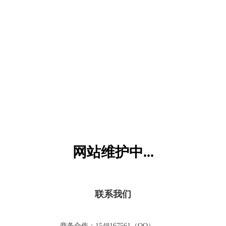
六一儿童网
网站维护中...
联系我们
商务合作：1548167561（QQ）