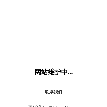
六一儿童网
网站维护中...
联系我们
商务合作：1548167561（QQ）