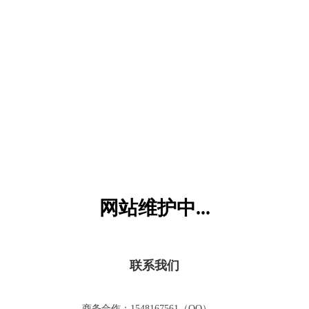
六一儿童网
网站维护中...
联系我们
商务合作：1548167561（QQ）