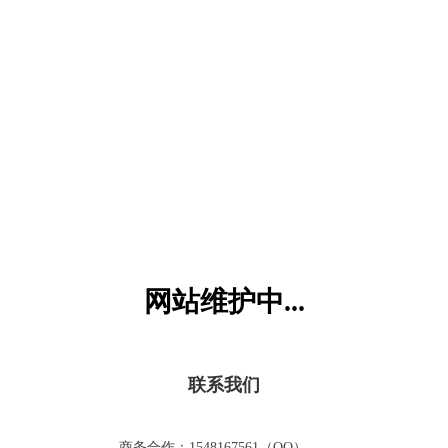
六一儿童网
网站维护中...
联系我们
商务合作：1548167561（QQ）