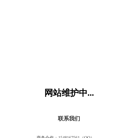
六一儿童网
网站维护中...
联系我们
商务合作：1548167561（QQ）