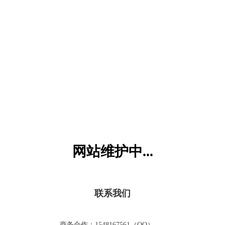
六一儿童网
网站维护中...
联系我们
商务合作：1548167561（QQ）