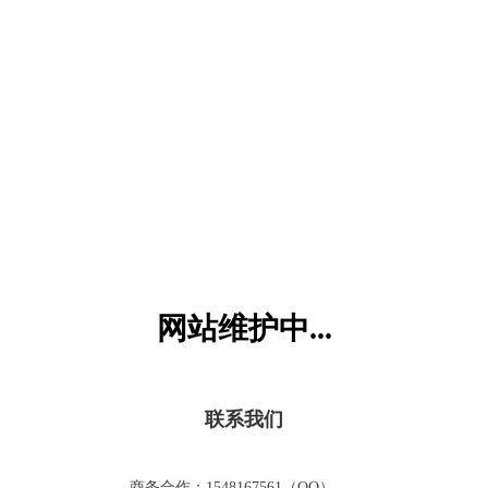
六一儿童网
网站维护中...
联系我们
商务合作：1548167561（QQ）