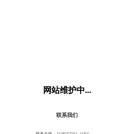
六一儿童网
网站维护中...
联系我们
商务合作：1548167561（QQ）