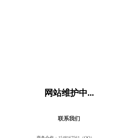
六一儿童网
网站维护中...
联系我们
商务合作：1548167561（QQ）