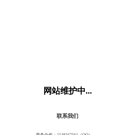
六一儿童网
网站维护中...
联系我们
商务合作：1548167561（QQ）