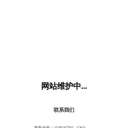
六一儿童网
网站维护中...
联系我们
商务合作：1548167561（QQ）