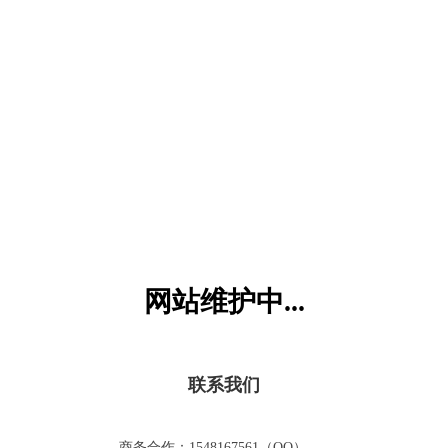
六一儿童网
网站维护中...
联系我们
商务合作：1548167561（QQ）