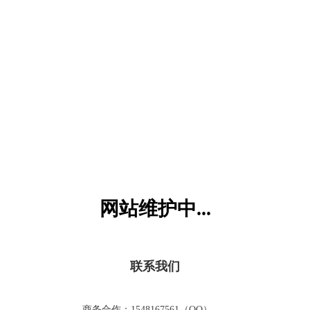
六一儿童网
网站维护中...
联系我们
商务合作：1548167561（QQ）