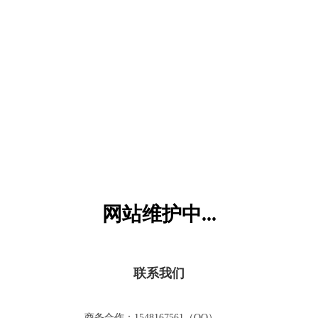
六一儿童网
网站维护中...
联系我们
商务合作：1548167561（QQ）